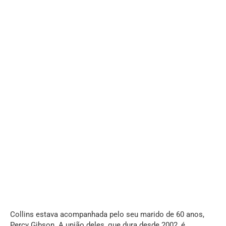
Collins estava acompanhada pelo seu marido de 60 anos,
Percy Gibson. A união deles, que dura desde 2002, é