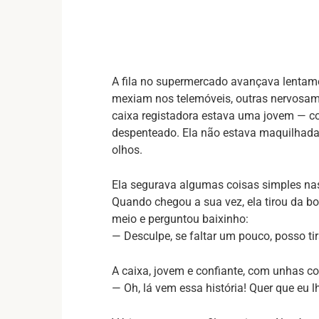
A fila no supermercado avançava lenta
mexiam nos telemóveis, outras nervosa
caixa registadora estava uma jovem — c
despenteado. Ela não estava maquilhad
olhos.
Ela segurava algumas coisas simples nas
Quando chegou a sua vez, ela tirou da b
meio e perguntou baixinho:
— Desculpe, se faltar um pouco, posso ti
A caixa, jovem e confiante, com unhas com
— Oh, lá vem essa história! Quer que eu 