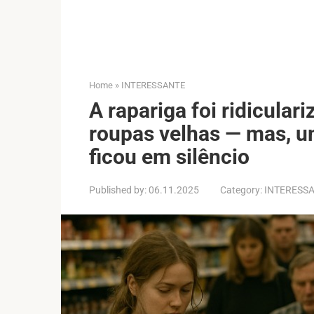
Home
»
INTERESSANTE
A rapariga foi ridicular
roupas velhas — mas, um
ficou em silêncio
Published by:
06.11.2025
Category:
INTERESS