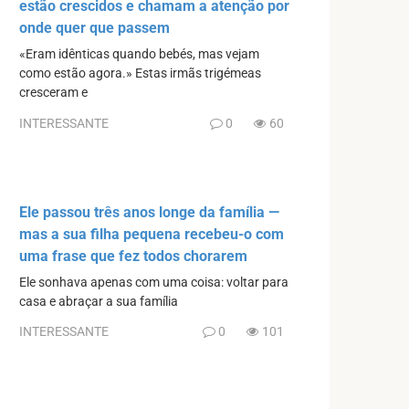
estão crescidos e chamam a atenção por
onde quer que passem
«Eram idênticas quando bebés, mas vejam
como estão agora.» Estas irmãs trigémeas
cresceram e
INTERESSANTE
0
60
Ele passou três anos longe da família —
mas a sua filha pequena recebeu-o com
uma frase que fez todos chorarem
Ele sonhava apenas com uma coisa: voltar para
casa e abraçar a sua família
INTERESSANTE
0
101