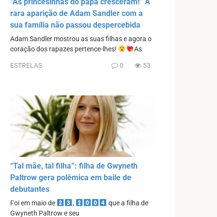
“As princesinhas do papá cresceram!” A
rara aparição de Adam Sandler com a
sua família não passou despercebida
Adam Sandler mostrou as suas filhas e agora o
coração dos rapazes pertence-lhes!
As
ESTRELAS
0
53
“Tal mãe, tal filha”: filha de Gwyneth
Paltrow gera polêmica em baile de
debutantes
Foi em maio de
,
que a filha de
Gwyneth Paltrow e seu