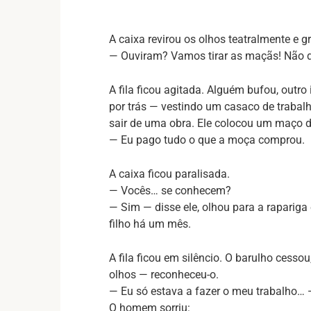
A caixa revirou os olhos teatralmente e 
— Ouviram? Vamos tirar as maçãs! Não d
A fila ficou agitada. Alguém bufou, ou
por trás — vestindo um casaco de trabal
sair de uma obra. Ele colocou um maço d
— Eu pago tudo o que a moça comprou.
A caixa ficou paralisada.
— Vocês… se conhecem?
— Sim — disse ele, olhou para a rapariga
filho há um mês.
A fila ficou em silêncio. O barulho cess
olhos — reconheceu-o.
— Eu só estava a fazer o meu trabalho… —
O homem sorriu: