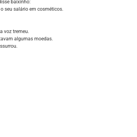
disse baixinho:
 o seu salário em cosméticos.
a voz tremeu.
faltavam algumas moedas.
ussurrou.