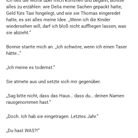
Ich ließ die Worte über mich kommen und begann, Bonnie
alles zu erzählen: wie Delia meine Sachen gepackt hatte,
Geld fürs Taxi hingelegt, und wie sie Thomas eingeredet
hatte, es sei alles meine Idee. „Wenn ich die Kinder
wiedersehen will, darf ich bloß nicht auffliegen lassen, was
sie abzieht.“
Bonnie starrte mich an. „Ich schwöre, wenn ich einen Taser
hätte…“
„Ich meine es todernst.“
Sie atmete aus und setzte sich mir gegenüber.
„Sag bitte nicht, dass das Haus… dass du… deinen Namen
rausgenommen hast.“
„Doch. Ich hab sie eingetragen. Letztes Jahr.“
„Du hast WAS?!“