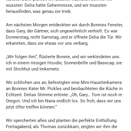
wussten: Delia hatte Geheimnisse, und wir mussten
herausfinden, was genau sie trieb.
Am nächsten Morgen entdeckten wir durch Bonnies Fenster,
dass Gary, der Gärtner, sich ungewöhnlich verhielt. Es war
Donnerstag, nicht Samstag, und er öffnete Delia die Tür. Wir
erkannten, dass sie etwas vor uns verbarg.
„Wir folgen ihm“, flüsterte Bonnie, und wir verkleideten uns:
ich in einem riesigen Hoodie, Sonnenbrille und Basecap, sie
mit Strohhut und Imkernetz.
Wir schlichen uns an, befestigten eine Mini-Haustierkamera
an Bonnies Kater Mr. Pickles und beobachteten die Küche in
Echtzeit. Delias Stimme ertönte: „Oh, Gary… Tom ist noch in
Oregon. Und ich bin Nana endlich los. So froh, dass wir uns
jetzt öfter treffen können.“
Wir speicherten alles und planten die perfekte Enthüllung.
Freitagabend, als Thomas zurückkam, zeigten wir ihm die