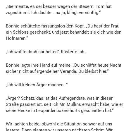
„Sie meinte, es sei besser wegen der Steuern. Tom hat
zugestimmt. Ich dachte… na ja, klingt vernünftig.“
Bonnie schüttelte fassungslos den Kopf. „Du hast der Frau
ein Schloss geschenkt, und jetzt behandelt sie dich wie den
Hofnarren.“
„Ich wollte doch nur helfen“, flüsterte ich.
Bonnie legte ihre Hand auf meine. „Du schläfst heute Nacht
sicher nicht auf irgendeiner Veranda. Du bleibst hier.“
„Ich will keinen Ärger machen…“
„Ärger? Schatz, das ist das Aufregendste, was in dieser
Straße passiert ist, seit ich Mr. Mullins erwischt habe, wie er
seine Hecke in Leopardenboxershorts geschnitten hat.“
Wir lachten beide, obwohl die Situation schwer auf uns
lastete. Dann planten wir unseren nächsten Schritt. Wir