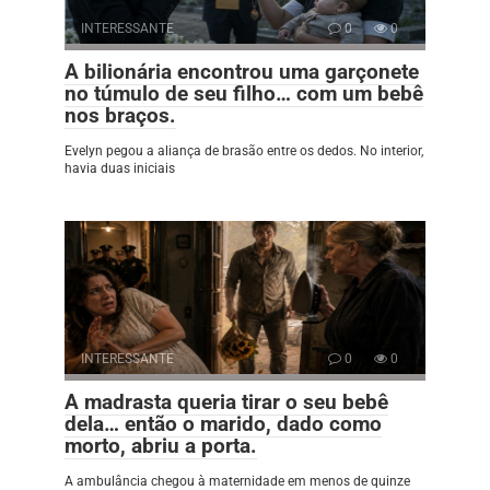
INTERESSANTE
0
0
A bilionária encontrou uma garçonete
no túmulo de seu filho… com um bebê
nos braços.
Evelyn pegou a aliança de brasão entre os dedos. No interior,
havia duas iniciais
INTERESSANTE
0
0
A madrasta queria tirar o seu bebê
dela… então o marido, dado como
morto, abriu a porta.
A ambulância chegou à maternidade em menos de quinze