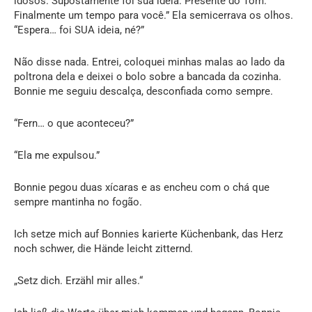
idosos. Supostamente foi sua ideia. Presente do Tom.
Finalmente um tempo para você.” Ela semicerrava os olhos.
“Espera… foi SUA ideia, né?”
Não disse nada. Entrei, coloquei minhas malas ao lado da
poltrona dela e deixei o bolo sobre a bancada da cozinha.
Bonnie me seguiu descalça, desconfiada como sempre.
“Fern… o que aconteceu?”
“Ela me expulsou.”
Bonnie pegou duas xícaras e as encheu com o chá que
sempre mantinha no fogão.
Ich setze mich auf Bonnies karierte Küchenbank, das Herz
noch schwer, die Hände leicht zitternd.
„Setz dich. Erzähl mir alles.“