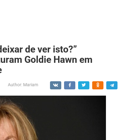
ixar de ver isto?”
pturam Goldie Hawn em
e
Author:
Mariam