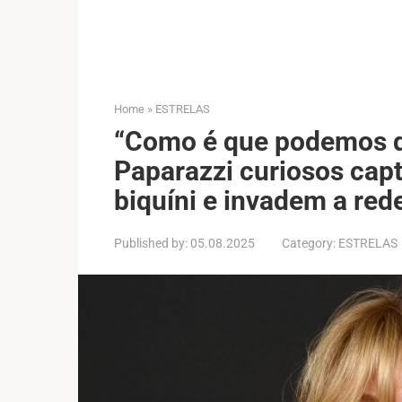
Home
»
ESTRELAS
“Como é que podemos de
Paparazzi curiosos ca
biquíni e invadem a red
Published by:
05.08.2025
Category:
ESTRELAS