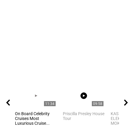
11:34
09:58
On Board Celebrity
Priscilla Presley House
KAS IŠRADO
Cruises Most
Tour
ELEKTRĄ? 6
Luxurious Cruise...
MOKSLININKA