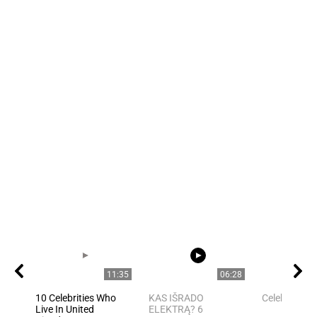
11:35
06:28
10 Celebrities Who
KAS IŠRADO
Celebrities
Live In United
ELEKTRĄ? 6