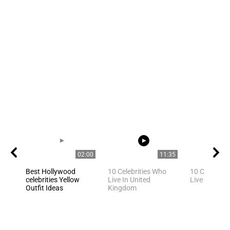
02:00
11:35
Best Hollywood
10 Celebrities Who
10 Celebriti
celebrities Yellow
Live In United
Live In Los 
Outfit Ideas
Kingdom