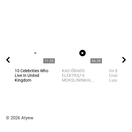
11:35
06:28
10 Celebrities Who
KAS IŠRADO
On Board Cel
Live In United
ELEKTRĄ? 6
Cruises Mos
Kingdom
MOKSLININKAI,...
Luxurious Cr
© 2026 Atyew