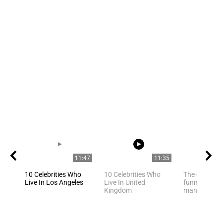
11:47
11:35
10 Celebrities Who
10 Celebrities Who
The owner fi
Live In Los Angeles
Live In United
funny cat ha
Kingdom
many of us h