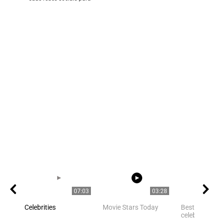
07:03
03:28
Celebrities
Movie Stars Today
Best Hollyw
celebrities Y