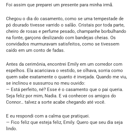
Foi assim que preparei um presente para minha irmã.
Chegou o dia do casamento, como se uma tempestade de
pó dourado tivesse varrido o salão. Cristais por toda parte,
cheiro de rosas e perfume pesado, champanhe borbulhando
na fonte, garçons deslizando com bandejas cheias. Os
convidados murmuravam satisfeitos, como se tivessem
caído em um conto de fadas.
Antes da cerimônia, encontrei Emily em um corredor com
espelhos. Ela acariciava o vestido, se olhava, sorria como
quem sabe exatamente o quanto é invejada. Quando me viu,
se inclinou e sussurrou no meu ouvido:
— Está perfeito, né? Esse é o casamento que o pai queria.
Seja feliz por mim, Nadia. E vá conhecer os amigos do
Connor… talvez a sorte acabe chegando até você.
E eu respondi com a calma que pratiquei.
— Fico feliz que esteja feliz, Emily. Quero que seu dia seja
lindo.