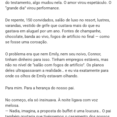
do testamento, algo mudou nela. O amor virou espetáculo. O
“grande dia” virou performance.
De repente, 150 convidados, salão de luxo no resort, lustres,
varandas, vestido de grife que custava mais do que eu
gastava em aluguel por um ano. Fontes de champanhe,
chocolate, banda ao vivo, fogos de artifício no final — como
se fosse uma coroação.
O problema era que nem Emily, nem seu noivo, Connor,
tinham dinheiro para isso. Tinham empregos estáveis, mas
não no nível de “salão com fogos de artifício”. Os planos
deles ultrapassavam a realidade… e eu via exatamente para
onde os olhos de Emily estavam olhando.
Para mim. Para a herança do nosso pai.
No começo, ela só insinuava. À noite ligava com voz
melosa.
— Nadia, imagina, a proposta do buffet é uma loucura… O pai
também gostaria que tivéssemos o casamento dos nossos