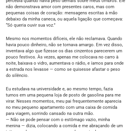
percebia quando havia peso demais sobre meus ombros. Ele
não demonstrava amor com presentes caros, mas com
pequenas coisas de coração: mensagens escritas à mão
debaixo da minha caneca, ou aquela ligação que começava:
“Só queria ouvir sua voz.”
Mesmo nos momentos difíceis, ele não reclamava. Quando
havia pouco dinheiro, não se tornava amargo. Em vez disso,
inventava algo que fizesse os dias cinzentos parecerem um
pouco festivos. Às vezes, apenas me colocava no carro à
noite, baixava o vidro, aumentava o rádio, e íamos para onde
a estrada nos levasse — como se quisesse afastar o peso
do silêncio.
Eu estudava na universidade e, ao mesmo tempo, fazia
turnos em uma pequena loja de posto de gasolina para me
virar. Nesses momentos, meu pai frequentemente aparecia
no meu pequeno apartamento com uma caixa de comida
para viagem, sorrindo cansado na outra mão.
— Não se pode pensar com o estômago vazio, minha
menina — dizia, colocando a comida e me abraçando de um