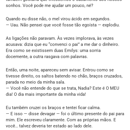
sonhos. Você pode me ajudar um pouco, né?
Quando eu disse não, o mel virou ácido em segundos.
— Uau. Não pensei que você fosse tão egoísta — explodiu.
As ligações não paravam. Às vezes implorava, às vezes
acusava: dizia que eu “convenci o pai” a me dar o dinheiro.
Era como se existissem duas Emilys: uma sorria
docemente, a outra rasgava com palavras.
Então, uma noite, apareceu sem avisar. Entrou como se
tivesse direito, os saltos batendo no chão, braços cruzados,
parada no meio da minha sala.
— Você não entende do que se trata, Nadia? Este é O MEU
dia! O dia mais importante da minha vida!
Eu também cruzei os braços e tentei ficar calma.
— E isso — disse devagar — foi o último presente do pai para
mim. Ele escreveu claramente. Com as próprias mãos. E
você… talvez deveria ter estado ao lado dele.