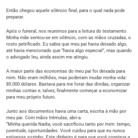
Então chegou aquele silêncio final, para o qual nada pode
preparar.
Após o funeral, nos reunimos para a leitura do testamento.
Minha mãe sentou-se em silêncio, com as mãos cruzadas, o
rosto petrificado. Eu sabia que meu pai havia deixado algo,
até havia mencionado que “havia algo especial”, mas quando
o advogado leu, ainda assim me atingiu.
A maior parte das economias do meu pai foi deixada para
mim. Não eram milhões, mas poderiam mudar minha vida:
85.000 dólares. Bastava para me livrar das dívidas, organizar
minhas contas e, talvez, finalmente começar a economizar
para meu próprio futuro.
Junto aos documentos havia uma carta, escrita à mão por
meu pai. Com mãos trêmulas, abri-a.
“Minha querida Nadia, você sacrificou tanto por mim: tempo,
juventude, oportunidades. Você cuidou para que eu nunca
estivesse sozinho. Este dinheiro é para que você construa a