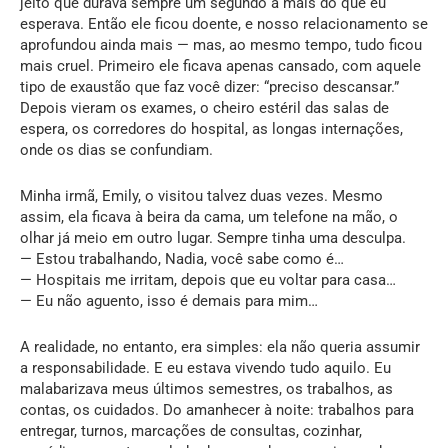
jeito que durava sempre um segundo a mais do que eu
esperava. Então ele ficou doente, e nosso relacionamento se
aprofundou ainda mais — mas, ao mesmo tempo, tudo ficou
mais cruel. Primeiro ele ficava apenas cansado, com aquele
tipo de exaustão que faz você dizer: “preciso descansar.”
Depois vieram os exames, o cheiro estéril das salas de
espera, os corredores do hospital, as longas internações,
onde os dias se confundiam.
Minha irmã, Emily, o visitou talvez duas vezes. Mesmo
assim, ela ficava à beira da cama, um telefone na mão, o
olhar já meio em outro lugar. Sempre tinha uma desculpa.
— Estou trabalhando, Nadia, você sabe como é…
— Hospitais me irritam, depois que eu voltar para casa…
— Eu não aguento, isso é demais para mim…
A realidade, no entanto, era simples: ela não queria assumir
a responsabilidade. E eu estava vivendo tudo aquilo. Eu
malabarizava meus últimos semestres, os trabalhos, as
contas, os cuidados. Do amanhecer à noite: trabalhos para
entregar, turnos, marcações de consultas, cozinhar,