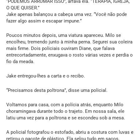
“PODEMOS ARRUMAR ISSO”, arfava ela. “TERAPIA, IGREJA,
O QUE QUISER.”
Jake apenas balançou a cabeça uma vez. “Você não pode
fazer algo assim e escapar impune.”
Poucos minutos depois, uma viatura apareceu. Milo se
encolheu, tremendo junto à minha perna. Segurei sua coleira
mais firme. Dois policiais ouviram Diane, que falava
entrecortadamente, enxugava o rosto várias vezes e perdia o
fio da meada.
Jake entregou-lhes a carta e o recibo.
“Precisamos desta poltrona”, disse uma policial.
Voltamos para casa, com a polícia atrás, enquanto Milo
choramingava durante todo o trajeto. Em nossa sala, ele
latiu uma vez para a poltrona e se escondeu sob a mesa.
A policial fotografou o estofado, abriu a costura com luvas e
retirou o pacote de plástico. Ela selou tudo em sacos,