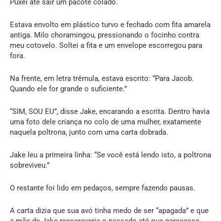
Puxei até sair um pacote colado.
Estava envolto em plástico turvo e fechado com fita amarela
antiga. Milo choramingou, pressionando o focinho contra
meu cotovelo. Soltei a fita e um envelope escorregou para
fora.
Na frente, em letra trêmula, estava escrito: “Para Jacob.
Quando ele for grande o suficiente.”
“SIM, SOU EU”, disse Jake, encarando a escrita. Dentro havia
uma foto dele criança no colo de uma mulher, exatamente
naquela poltrona, junto com uma carta dobrada.
Jake leu a primeira linha: “Se você está lendo isto, a poltrona
sobreviveu.”
O restante foi lido em pedaços, sempre fazendo pausas.
A carta dizia que sua avó tinha medo de ser “apagada” e que
a mãe de Jake reescreveria o passado até que parecesse