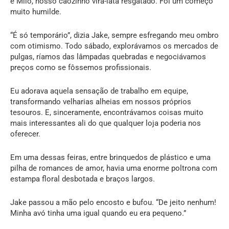
e Milo, nosso cãozinho vira-lata resgatado. Foi um começo
muito humilde.
“É só temporário”, dizia Jake, sempre esfregando meu ombro
com otimismo. Todo sábado, explorávamos os mercados de
pulgas, ríamos das lâmpadas quebradas e negociávamos
preços como se fôssemos profissionais.
Eu adorava aquela sensação de trabalho em equipe,
transformando velharias alheias em nossos próprios
tesouros. E, sinceramente, encontrávamos coisas muito
mais interessantes ali do que qualquer loja poderia nos
oferecer.
Em uma dessas feiras, entre brinquedos de plástico e uma
pilha de romances de amor, havia uma enorme poltrona com
estampa floral desbotada e braços largos.
Jake passou a mão pelo encosto e bufou. “De jeito nenhum!
Minha avó tinha uma igual quando eu era pequeno.”