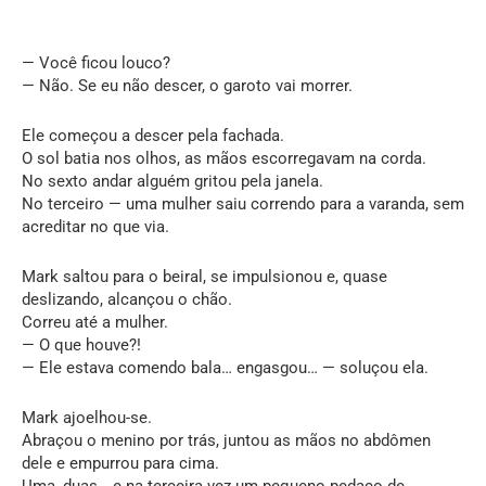
— Você ficou louco?
— Não. Se eu não descer, o garoto vai morrer.
Ele começou a descer pela fachada.
O sol batia nos olhos, as mãos escorregavam na corda.
No sexto andar alguém gritou pela janela.
No terceiro — uma mulher saiu correndo para a varanda, sem
acreditar no que via.
Mark saltou para o beiral, se impulsionou e, quase
deslizando, alcançou o chão.
Correu até a mulher.
— O que houve?!
— Ele estava comendo bala… engasgou… — soluçou ela.
Mark ajoelhou-se.
Abraçou o menino por trás, juntou as mãos no abdômen
dele e empurrou para cima.
Uma, duas… e na terceira vez um pequeno pedaço de