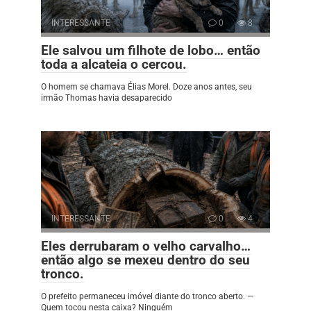
INTERESSANTE
0
8
Ele salvou um filhote de lobo… então
toda a alcateia o cercou.
O homem se chamava Élias Morel. Doze anos antes, seu
irmão Thomas havia desaparecido
INTERESSANTE
0
4
Eles derrubaram o velho carvalho…
então algo se mexeu dentro do seu
tronco.
O prefeito permaneceu imóvel diante do tronco aberto. —
Quem tocou nesta caixa? Ninguém