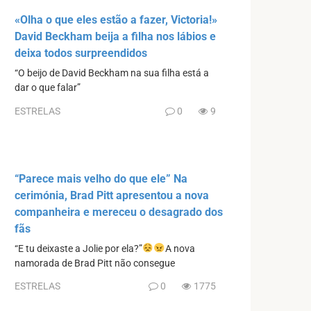
«Olha o que eles estão a fazer, Victoria!»
David Beckham beija a filha nos lábios e
deixa todos surpreendidos
“O beijo de David Beckham na sua filha está a
dar o que falar”
ESTRELAS
0
9
“Parece mais velho do que ele” Na
cerimónia, Brad Pitt apresentou a nova
companheira e mereceu o desagrado dos
fãs
“E tu deixaste a Jolie por ela?”
A nova
namorada de Brad Pitt não consegue
ESTRELAS
0
1775