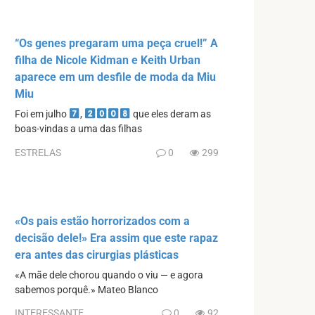
“Os genes pregaram uma peça cruel!” A
filha de Nicole Kidman e Keith Urban
aparece em um desfile de moda da Miu
Miu
Foi em julho
,
que eles deram as
boas-vindas a uma das filhas
ESTRELAS
0
299
«Os pais estão horrorizados com a
decisão dele!» Era assim que este rapaz
era antes das cirurgias plásticas
«A mãe dele chorou quando o viu — e agora
sabemos porquê.» Mateo Blanco
INTERESSANTE
0
92