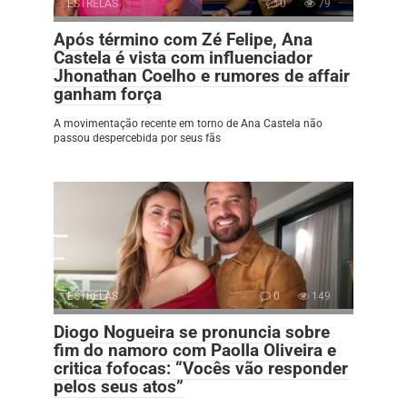
ESTRELAS
0
79
Após término com Zé Felipe, Ana
Castela é vista com influenciador
Jhonathan Coelho e rumores de affair
ganham força
A movimentação recente em torno de Ana Castela não
passou despercebida por seus fãs
ESTRELAS
0
149
Diogo Nogueira se pronuncia sobre
fim do namoro com Paolla Oliveira e
critica fofocas: “Vocês vão responder
pelos seus atos”