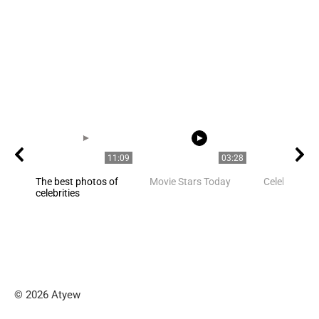
11:09
03:28
The best photos of
Movie Stars Today
Celebrities
celebrities
© 2026 Atyew