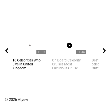
11:35
11:34
10 Celebrities Who
On Board Celebrity
Best Hollyw
Live In United
Cruises Most
celebrities Y
Kingdom
Luxurious Cruise...
Outfit Ideas
© 2026 Atyew