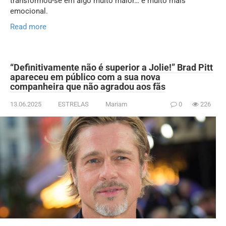
transformou-se em algo muito maior… e muito mais
emocional.
Read more
“Definitivamente não é superior a Jolie!” Brad Pitt
apareceu em público com a sua nova
companheira que não agradou aos fãs
13.06.2025
ESTRELAS
Mariam
0
226