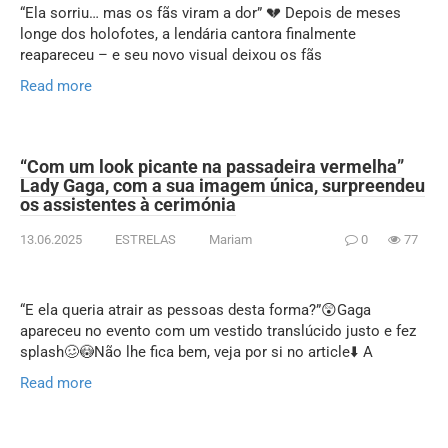
“Ela sorriu… mas os fãs viram a dor” 💔 Depois de meses
longe dos holofotes, a lendária cantora finalmente
reapareceu – e seu novo visual deixou os fãs
Read more
“Com um look picante na passadeira vermelha”
Lady Gaga, com a sua imagem única, surpreendeu
os assistentes à cerimónia
13.06.2025
ESTRELAS
Mariam
0
77
“E ela queria atrair as pessoas desta forma?”😲Gaga
apareceu no evento com um vestido translúcido justo e fez
splash🥴😳Não lhe fica bem, veja por si no article⬇️ A
Read more