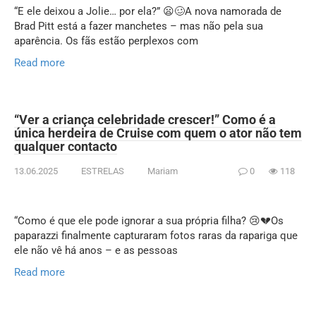
“E ele deixou a Jolie… por ela?” 😦🥴A nova namorada de
Brad Pitt está a fazer manchetes – mas não pela sua
aparência. Os fãs estão perplexos com
Read more
“Ver a criança celebridade crescer!” Como é a
única herdeira de Cruise com quem o ator não tem
qualquer contacto
13.06.2025
ESTRELAS
Mariam
0
118
“Como é que ele pode ignorar a sua própria filha? 😢💔Os
paparazzi finalmente capturaram fotos raras da rapariga que
ele não vê há anos – e as pessoas
Read more