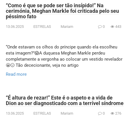
“Como é que se pode ser tão insípido!” Na
cerimónia, Meghan Markle foi criticada pelo seu
péssimo fato
13.06.2025
ESTRELAS
Mariam
0
443
“Onde estavam os olhos do príncipe quando ela escolheu
esta imagem?”😱A duquesa Meghan Markle perdeu
completamente a vergonha ao colocar um vestido revelador
😬😣 Tão dececionante, veja no artigo
Read more
“É altura de rezar!” Este é o aspeto e a vida de
Dion ao ser diagnosticado com a terrível síndrome
13.06.2025
ESTRELAS
Mariam
0
276