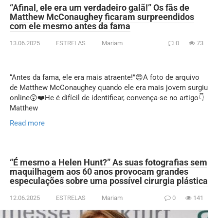
“Afinal, ele era um verdadeiro galã!” Os fãs de
Matthew McConaughey ficaram surpreendidos
com ele mesmo antes da fama
13.06.2025
ESTRELAS
Mariam
0
73
“Antes da fama, ele era mais atraente!”😍A foto de arquivo
de Matthew McConaughey quando ele era mais jovem surgiu
online😲❤️He é difícil de identificar, convença-se no artigo👇
Matthew
Read more
“É mesmo a Helen Hunt?” As suas fotografias sem
maquilhagem aos 60 anos provocam grandes
especulações sobre uma possível cirurgia plástica
12.06.2025
ESTRELAS
Mariam
0
141