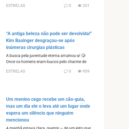
ESTRELAS
0
201
“A antiga beleza não pode ser devolvida!”
Kim Basinger desgraçou-se após
inúmeras cirurgias plásticas
A busca pela juventude eterna arruinou-a! 🥲
Once os homens eram loucos pelo charme de
ESTRELAS
0
939
Um menino cego recebe um cão-guia,
mas um dia ele o leva até um lugar onde
espera um silêncio que ninguém
mencionou
A manhã estava clara, quente — de um jeito que