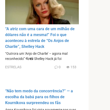
“A atriz com uma cara de um milhão de
dólares não é a mesma!” Foi o que
aconteceu à estrela de “Os Anjos de
Charlie”, Shelley Hack
“Outrora um ‘Anjo de Charlie’ – agora mal
reconhecido” 👓📸 Shelley Hack já foi
ESTRELAS
0
153
“Não tem medo da concorrência?” — a
escolha da babá para os filhos de
Kournikova surpreendeu os fãs
Anna Kournikova foi vista novamente nas ruas