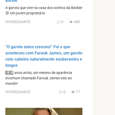
Barbie
A garota que vive na casa dos sonhos da Barbie!
😍 Um jovem proprietário
INTERESSANTE
0
488
“O garoto único cresceu!” Foi o que
aconteceu com Farouk James, um garoto
com cabelos naturalmente exuberantes e
longos
1️⃣1️⃣ anos atrás, um menino de aparência
incomum chamado Farouk James veio ao
mundo!
INTERESSANTE
0
77