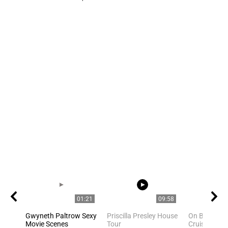
01:21
09:58
Gwyneth Paltrow Sexy
Priscilla Presley House
On Board Cel
Movie Scenes
Tour
Cruises Mos