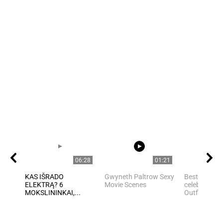
06:28
01:21
KAS IŠRADO
Gwyneth Paltrow Sexy
Best Hollyw
ELEKTRĄ? 6
Movie Scenes
celebrities Y
MOKSLININKAI,...
Outfit Ideas