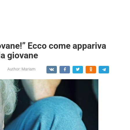
iovane!” Ecco come appariva
 da giovane
Author:
Mariam