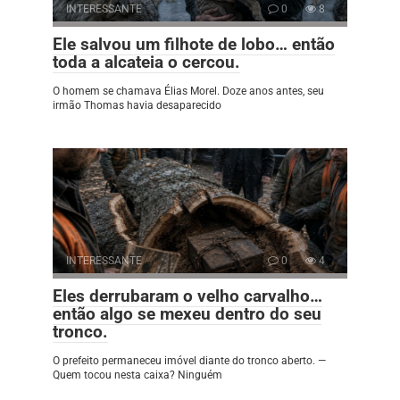
INTERESSANTE
0
8
Ele salvou um filhote de lobo… então
toda a alcateia o cercou.
O homem se chamava Élias Morel. Doze anos antes, seu
irmão Thomas havia desaparecido
INTERESSANTE
0
4
Eles derrubaram o velho carvalho…
então algo se mexeu dentro do seu
tronco.
O prefeito permaneceu imóvel diante do tronco aberto. —
Quem tocou nesta caixa? Ninguém