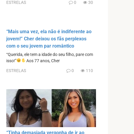
ESTRELAS
0
30
“Mais uma vez, ela não é indiferente ao
jovem!” Cher deixou os fãs perplexos
com o seu jovem par romântico
“Querida, ele tem a idade do seu filho, pare com
isso!”
Aos 77 anos, Cher
ESTRELAS
0
110
“Tinha demasiada vergonha de ir ao