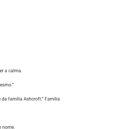
er a calma.
mesmo.”
 da família Ashcroft.” Família
o nome.