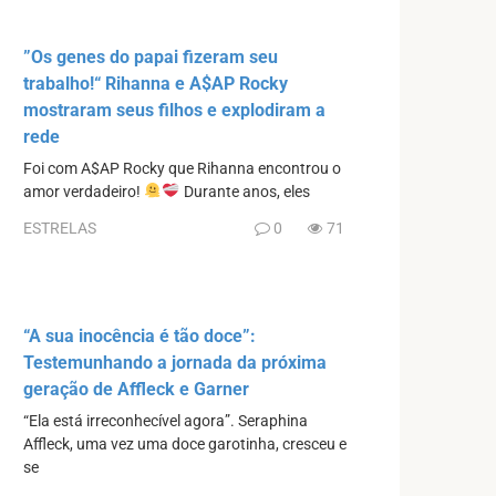
”Os genes do papai fizeram seu
trabalho!“ Rihanna e A$AP Rocky
mostraram seus filhos e explodiram a
rede
Foi com A$AP Rocky que Rihanna encontrou o
amor verdadeiro!
Durante anos, eles
ESTRELAS
0
71
“A sua inocência é tão doce”:
Testemunhando a jornada da próxima
geração de Affleck e Garner
“Ela está irreconhecível agora”. Seraphina
Affleck, uma vez uma doce garotinha, cresceu e
se