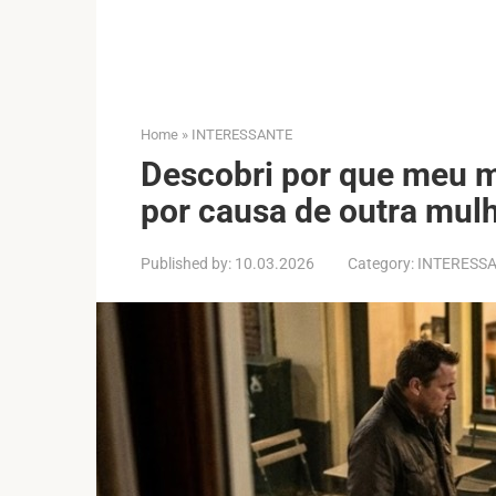
Home
»
INTERESSANTE
Descobri por que meu m
por causa de outra mul
Published by:
10.03.2026
Category:
INTERESS