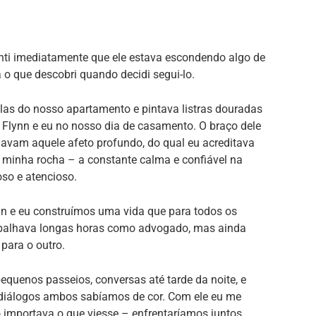
enti imediatamente que ele estava escondendo algo de
o que descobri quando decidi segui-lo.
elas do nosso apartamento e pintava listras douradas
 Flynn e eu no nosso dia de casamento. O braço dele
iavam aquele afeto profundo, do qual eu acreditava
a minha rocha – a constante calma e confiável na
oso e atencioso.
n e eu construímos uma vida que para todos os
rabalhava longas horas como advogado, mas ainda
ara o outro.
quenos passeios, conversas até tarde da noite, e
diálogos ambos sabíamos de cor. Com ele eu me
 importava o que viesse – enfrentaríamos juntos.