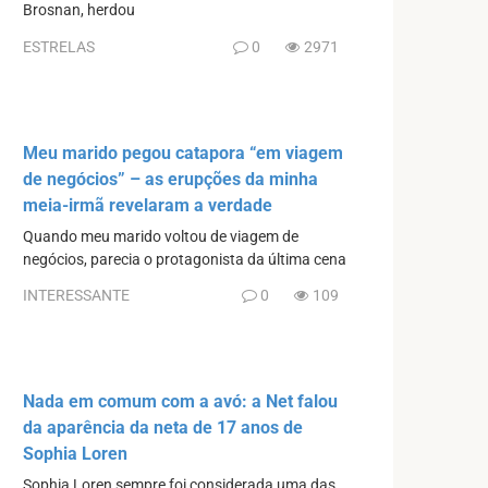
Brosnan, herdou
ESTRELAS
0
2971
Meu marido pegou catapora “em viagem
de negócios” – as erupções da minha
meia-irmã revelaram a verdade
Quando meu marido voltou de viagem de
negócios, parecia o protagonista da última cena
INTERESSANTE
0
109
Nada em comum com a avó: a Net falou
da aparência da neta de 17 anos de
Sophia Loren
Sophia Loren sempre foi considerada uma das