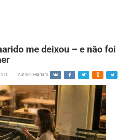
arido me deixou – e não foi
her
ANTE
Author:
Mariam