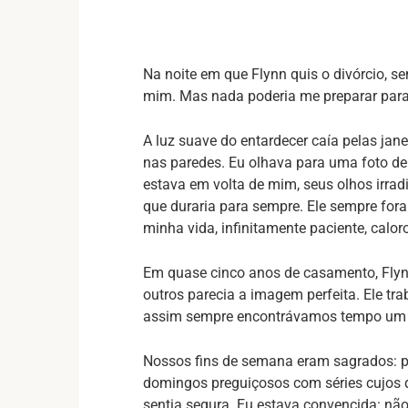
Na noite em que Flynn quis o divórcio, s
mim. Mas nada poderia me preparar para 
A luz suave do entardecer caía pelas jan
nas paredes. Eu olhava para uma foto de
estava em volta de mim, seus olhos irrad
que duraria para sempre. Ele sempre for
minha vida, infinitamente paciente, calor
Em quase cinco anos de casamento, Flyn
outros parecia a imagem perfeita. Ele t
assim sempre encontrávamos tempo um p
Nossos fins de semana eram sagrados: pe
domingos preguiçosos com séries cujos 
sentia segura. Eu estava convencida: não