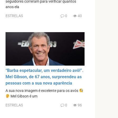
seguidores correram para verificar quantos
anos ela
ESTRELAS
0
40
“Barba espetacular, um verdadeiro avô!”.
Mel Gibson, de 67 anos, surpreendeu as
pessoas com a sua nova aparência
A sua nova imagem é excelente para os avós
Mel Gibson é um
ESTRELAS
0
96