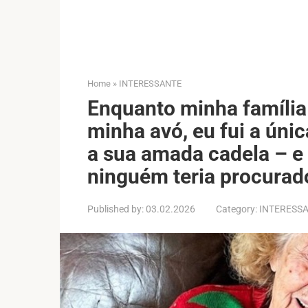
Home
»
INTERESSANTE
Enquanto minha família
minha avó, eu fui a úni
a sua amada cadela – e
ninguém teria procurado
Published by:
03.02.2026
Category:
INTERESS