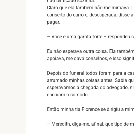
não ter ficado sozinha.
Claro que ela também não me mimava. L
conserto do carro e, desesperada, disse a
pagar.
– Você é uma garota forte – respondeu c
Eu não esperava outra coisa. Ela també
apoiava, me dava conselhos, e isso signi
Depois do funeral todos foram para a casa
arrumado minhas coisas antes. Sabia que
esperávamos a chegada do advogado, nin
enchiam o cômodo.
Então minha tia Florence se dirigiu a mim
– Meredith, diga-me, afinal, que tipo de 