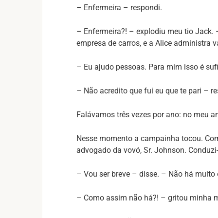
– Enfermeira – respondi.
– Enfermeira?! – explodiu meu tio Jack. 
empresa de carros, e a Alice administra 
– Eu ajudo pessoas. Para mim isso é sufi
– Não acredito que fui eu que te pari –
Falávamos três vezes por ano: no meu aniv
Nesse momento a campainha tocou. Como 
advogado da vovó, Sr. Johnson. Conduzi-o
– Vou ser breve – disse. – Não há muito o
– Como assim não há?! – gritou minha m