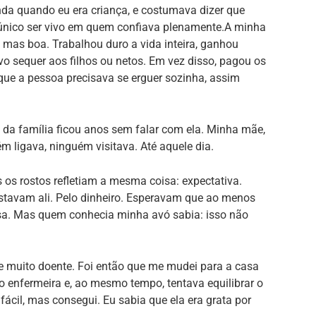
nda quando eu era criança, e costumava dizer que
 único ser vivo em quem confiava plenamente.A minha
 mas boa. Trabalhou duro a vida inteira, ganhou
o sequer aos filhos ou netos. Em vez disso, pagou os
que a pessoa precisava se erguer sozinha, assim
 da família ficou anos sem falar com ela. Minha mãe,
m ligava, ninguém visitava. Até aquele dia.
s os rostos refletiam a mesma coisa: expectativa.
stavam ali. Pelo dinheiro. Esperavam que ao menos
a. Mas quem conhecia minha avó sabia: isso não
ve muito doente. Foi então que me mudei para a casa
o enfermeira e, ao mesmo tempo, tentava equilibrar o
fácil, mas consegui. Eu sabia que ela era grata por