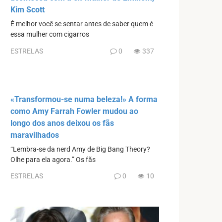
Kim Scott
É melhor você se sentar antes de saber quem é
essa mulher com cigarros
ESTRELAS
0
337
«Transformou-se numa beleza!» A forma
como Amy Farrah Fowler mudou ao
longo dos anos deixou os fãs
maravilhados
“Lembra-se da nerd Amy de Big Bang Theory?
Olhe para ela agora.” Os fãs
ESTRELAS
0
10