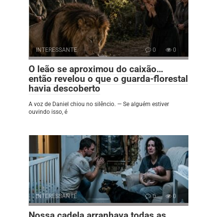
INTERESSANTE
0
0
O leão se aproximou do caixão…
então revelou o que o guarda-florestal
havia descoberto
A voz de Daniel chiou no silêncio. — Se alguém estiver
ouvindo isso, é
INTERESSANTE
0
0
Nossa cadela arranhava todas as