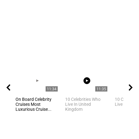
11:34
11:35
On Board Celebrity
10 Celebrities Who
10 Celebriti
Cruises Most
Live In United
Live In Los 
Luxurious Cruise...
Kingdom