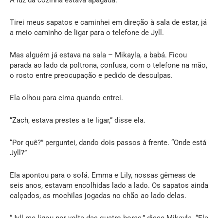
Tirei meus sapatos e caminhei em direção à sala de estar, já
a meio caminho de ligar para o telefone de Jyll.
Mas alguém já estava na sala – Mikayla, a babá. Ficou
parada ao lado da poltrona, confusa, com o telefone na mão,
o rosto entre preocupação e pedido de desculpas.
Ela olhou para cima quando entrei.
“Zach, estava prestes a te ligar,” disse ela.
“Por quê?” perguntei, dando dois passos à frente. “Onde está
Jyll?”
Ela apontou para o sofá. Emma e Lily, nossas gêmeas de
seis anos, estavam encolhidas lado a lado. Os sapatos ainda
calçados, as mochilas jogadas no chão ao lado delas.
“Jyll me ligou por volta das quatro horas,” disse Mikayla. “Ela