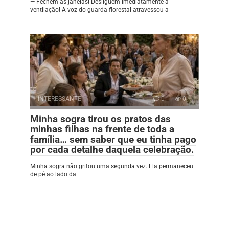
— Fechem as janelas! Desliguem imediatamente a
ventilação! A voz do guarda-florestal atravessou a
INTERESSANTE
0
0
Minha sogra tirou os pratos das
minhas filhas na frente de toda a
família… sem saber que eu tinha pago
por cada detalhe daquela celebração.
Minha sogra não gritou uma segunda vez. Ela permaneceu
de pé ao lado da