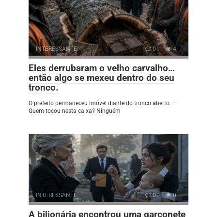
INTERESSANTE
0
4
Eles derrubaram o velho carvalho…
então algo se mexeu dentro do seu
tronco.
O prefeito permaneceu imóvel diante do tronco aberto. —
Quem tocou nesta caixa? Ninguém
INTERESSANTE
0
0
A bilionária encontrou uma garçonete