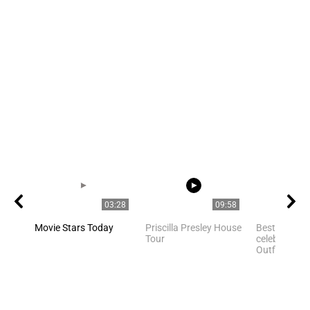
03:28
09:58
Movie Stars Today
Priscilla Presley House
Best Hollyw
Tour
celebrities Y
Outfit Ideas