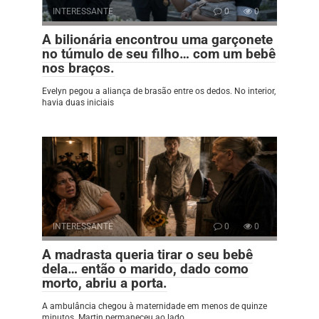
INTERESSANTE
0
0
A bilionária encontrou uma garçonete
no túmulo de seu filho… com um bebê
nos braços.
Evelyn pegou a aliança de brasão entre os dedos. No interior,
havia duas iniciais
INTERESSANTE
0
0
A madrasta queria tirar o seu bebê
dela… então o marido, dado como
morto, abriu a porta.
A ambulância chegou à maternidade em menos de quinze
minutos. Martin permaneceu ao lado