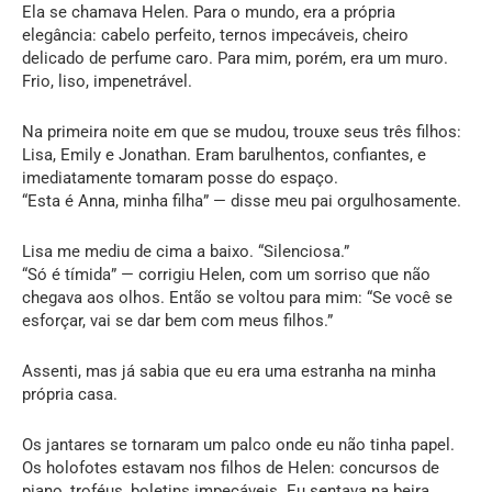
Ela se chamava Helen. Para o mundo, era a própria
elegância: cabelo perfeito, ternos impecáveis, cheiro
delicado de perfume caro. Para mim, porém, era um muro.
Frio, liso, impenetrável.
Na primeira noite em que se mudou, trouxe seus três filhos:
Lisa, Emily e Jonathan. Eram barulhentos, confiantes, e
imediatamente tomaram posse do espaço.
“Esta é Anna, minha filha” — disse meu pai orgulhosamente.
Lisa me mediu de cima a baixo. “Silenciosa.”
“Só é tímida” — corrigiu Helen, com um sorriso que não
chegava aos olhos. Então se voltou para mim: “Se você se
esforçar, vai se dar bem com meus filhos.”
Assenti, mas já sabia que eu era uma estranha na minha
própria casa.
Os jantares se tornaram um palco onde eu não tinha papel.
Os holofotes estavam nos filhos de Helen: concursos de
piano, troféus, boletins impecáveis. Eu sentava na beira.