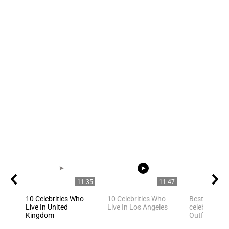
11:35
11:47
10 Celebrities Who
10 Celebrities Who
Best Hollyw
Live In United
Live In Los Angeles
celebrities Y
Kingdom
Outfit Ideas