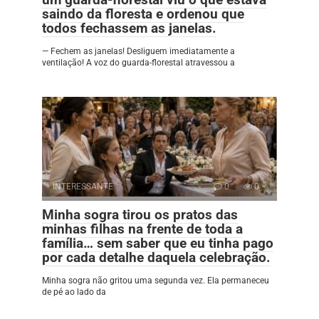
saindo da floresta e ordenou que
todos fechassem as janelas.
— Fechem as janelas! Desliguem imediatamente a
ventilação! A voz do guarda-florestal atravessou a
INTERESSANTE
0
0
Minha sogra tirou os pratos das
minhas filhas na frente de toda a
família… sem saber que eu tinha pago
por cada detalhe daquela celebração.
Minha sogra não gritou uma segunda vez. Ela permaneceu
de pé ao lado da