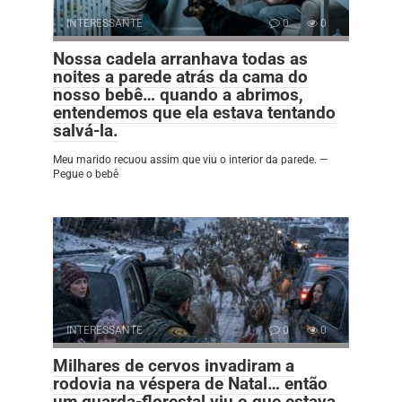
INTERESSANTE
0
0
Nossa cadela arranhava todas as
noites a parede atrás da cama do
nosso bebê… quando a abrimos,
entendemos que ela estava tentando
salvá-la.
Meu marido recuou assim que viu o interior da parede. —
Pegue o bebê
INTERESSANTE
0
0
Milhares de cervos invadiram a
rodovia na véspera de Natal… então
um guarda-florestal viu o que estava