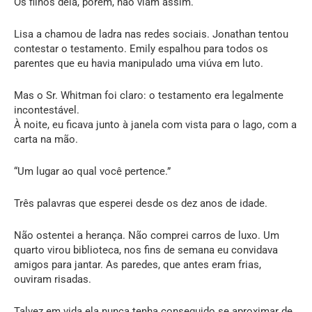
Os filhos dela, porém, não viam assim.
Lisa a chamou de ladra nas redes sociais. Jonathan tentou
contestar o testamento. Emily espalhou para todos os
parentes que eu havia manipulado uma viúva em luto.
Mas o Sr. Whitman foi claro: o testamento era legalmente
incontestável.
À noite, eu ficava junto à janela com vista para o lago, com a
carta na mão.
“Um lugar ao qual você pertence.”
Três palavras que esperei desde os dez anos de idade.
Não ostentei a herança. Não comprei carros de luxo. Um
quarto virou biblioteca, nos fins de semana eu convidava
amigos para jantar. As paredes, que antes eram frias,
ouviram risadas.
Talvez em vida ela nunca tenha conseguido se aproximar de