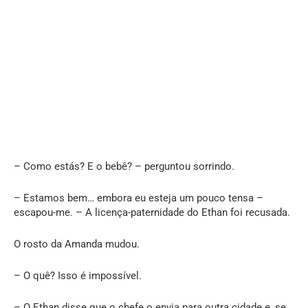
– Como estás? E o bebê? – perguntou sorrindo.
– Estamos bem… embora eu esteja um pouco tensa –
escapou-me. – A licença-paternidade do Ethan foi recusada.
O rosto da Amanda mudou.
– O quê? Isso é impossível.
– O Ethan disse que o chefe o envia para outra cidade e, se