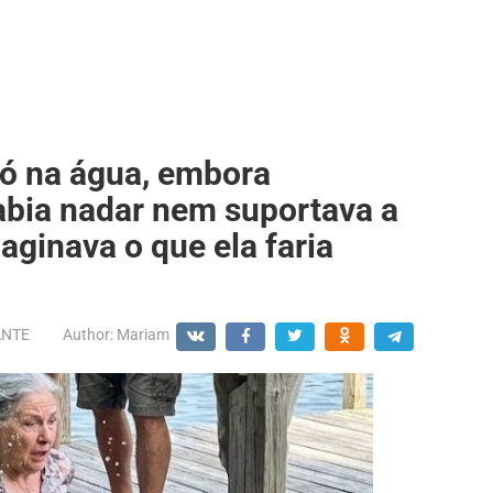
ó na água, embora
abia nadar nem suportava a
ginava o que ela faria
ANTE
Author:
Mariam