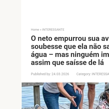
Home
»
INTERESSANTE
O neto empurrou sua av
soubesse que ela não s
água – mas ninguém ima
assim que saísse de lá
Published by:
24.03.2026
Category:
INTERESS