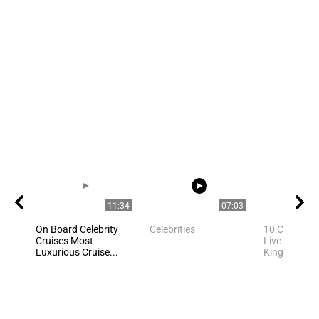
11:34
07:03
On Board Celebrity
Celebrities
10 Celebriti
Cruises Most
Live In Unite
Luxurious Cruise...
Kingdom