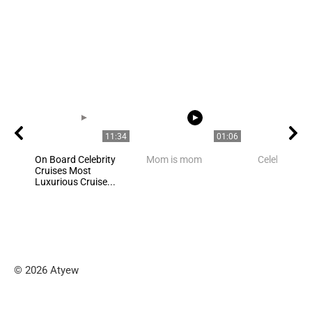
11:34
01:06
On Board Celebrity
Mom is mom
Celebrities
Cruises Most
Luxurious Cruise...
© 2026 Atyew