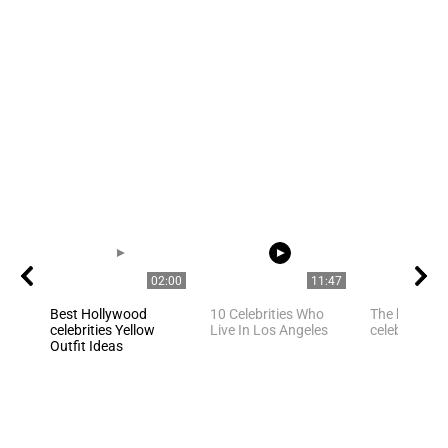
02:00
11:47
Best Hollywood
10 Celebrities Who
The best pho
celebrities Yellow
Live In Los Angeles
celebrities
Outfit Ideas