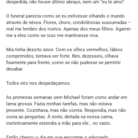
despedida, não houve último abraço, nem um “eu te amo”.
O funeral parecia como se eu estivesse olhando o mundo
através de névoa. Flores, choro, condolências sussurradas –
mal me lembro dos rostos. Apenas dos meus filhos. Agarrei-
me a eles como se isso me mantivesse viva.
Mia tinha dezoito anos. Com os olhos vermelhos, lábios
comprimidos, tentava ser forte. Ben, dezesseis, olhava
fixamente para frente, como se não pudesse se permitir
desabar.
Todos nós nos despedaçamos.
As primeiras semanas sem Michael foram como andar em
lama grossa. Fazia minhas tarefas, mas não estava
presente. Cozinhava, mas não comia. Respondia, mas não
ouvia as perguntas. À noite, deitada na nossa cama,
instintivamente estendia a mão para ele… no vazio.
Então chegou o dia em que encontrei o advogado.