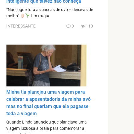
inteligente que talvez não conheça
“Não jogue fora as cascas de ovo – deixe-as de
molho”
Um truque
INTERESSANTE
0
110
Minha tia planejou uma viagem para
celebrar a aposentadoria da minha avó –
mas no final queriam que ela pagasse
toda a viagem
Quando Linda anunciou que planejava uma
viagem luxuosa à praia para comemorar a