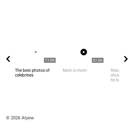
11:09
01:06
The best photos of
Mom is mom
Rescued pan
celebrities
shows happi
he bathes in
© 2026 Atyew