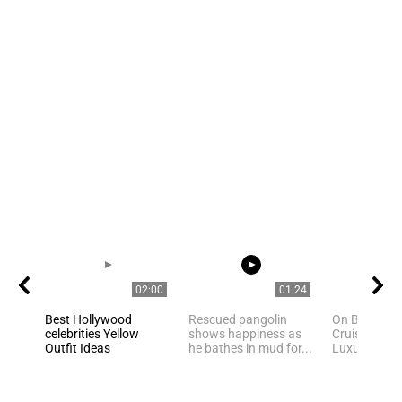
02:00
01:24
Best Hollywood
Rescued pangolin
On Board Cel
celebrities Yellow
shows happiness as
Cruises Mos
Outfit Ideas
he bathes in mud for...
Luxurious Cr