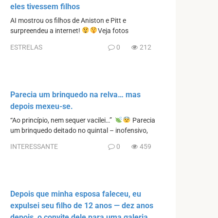
eles tivessem filhos
AI mostrou os filhos de Aniston e Pitt e
surpreendeu a internet!
Veja fotos
ESTRELAS
0
212
Parecia um brinquedo na relva… mas
depois mexeu-se.
“Ao princípio, nem sequer vacilei…”
Parecia
um brinquedo deitado no quintal – inofensivo,
INTERESSANTE
0
459
Depois que minha esposa faleceu, eu
expulsei seu filho de 12 anos — dez anos
depois, o convite dele para uma galeria