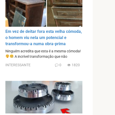
Em vez de deitar fora esta velha cómoda,
o homem viu nela um potencial e
transformou-a numa obra-prima
Ninguém acredita que esta é a mesma cómoda!
A incrível transformação que não
INTERESSANTE
0
1820