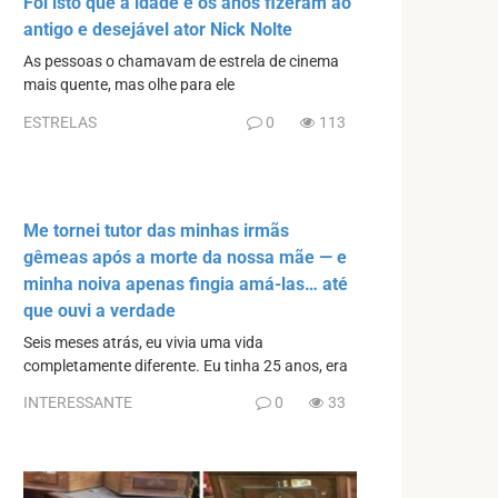
Foi isto que a idade e os anos fizeram ao
antigo e desejável ator Nick Nolte
As pessoas o chamavam de estrela de cinema
mais quente, mas olhe para ele
ESTRELAS
0
113
Me tornei tutor das minhas irmãs
gêmeas após a morte da nossa mãe — e
minha noiva apenas fingia amá-las… até
que ouvi a verdade
Seis meses atrás, eu vivia uma vida
completamente diferente. Eu tinha 25 anos, era
INTERESSANTE
0
33