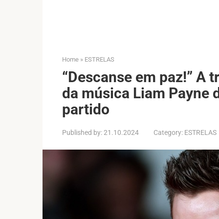
Home
»
ESTRELAS
“Descanse em paz!” A tr
da música Liam Payne d
partido
Published by:
21.10.2024
Category:
ESTRELAS