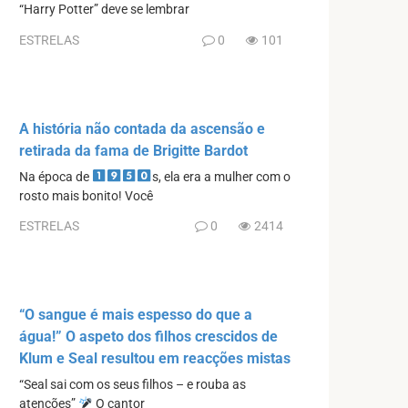
“Harry Potter” deve se lembrar
ESTRELAS
0
101
A história não contada da ascensão e
retirada da fama de Brigitte Bardot
Na época de
s, ela era a mulher com o
rosto mais bonito! Você
ESTRELAS
0
2414
“O sangue é mais espesso do que a
água!” O aspeto dos filhos crescidos de
Klum e Seal resultou em reacções mistas
“Seal sai com os seus filhos – e rouba as
atenções”
O cantor