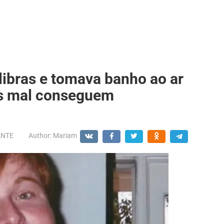
libras e tomava banho ao ar
as mal conseguem
ANTE
Author:
Mariam