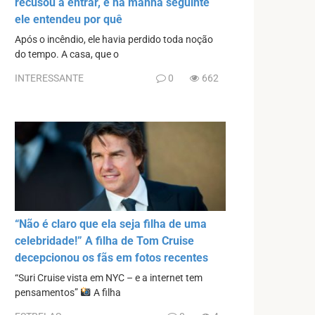
recusou a entrar, e na manhã seguinte
ele entendeu por quê
Após o incêndio, ele havia perdido toda noção
do tempo. A casa, que o
INTERESSANTE
0
662
“Não é claro que ela seja filha de uma
celebridade!” A filha de Tom Cruise
decepcionou os fãs em fotos recentes
“Suri Cruise vista em NYC – e a internet tem
pensamentos”
A filha