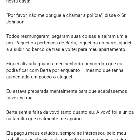
nesta casa!”
“Por favor, não me obrigue a chamar a polícia”, disse o Sr.
Johnson.
Todos resmungaram, pegaram suas coisas e saíram um a
um. Peguei os pertences de Berta, joguei-os no carro, ajudei-
a a subir no banco de trás e voltei para meu apartamento.
Fiquei aliviada quando meu senhorio concordou que eu
podia ficar com Berta por enquanto – mesmo que tenha
aumentado um pouco o aluguel.
Eu estava preparada mentalmente para que acabássemos
talvez na rua.
Berta sentia falta da vovó tanto quanto eu. A vovó foi a única
na família que realmente me apoiou.
Ela pagou meus estudos, sempre se interessou pelo meu
trabalho e celebrava cada paciente que se recuperava. Eu