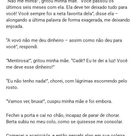
“Não me minta!”, gritou minha mãe. “Você passou os
últimos seis meses com ela. Ela deve ter deixado tudo para
você! Você sempre foi a neta favorita dela”, disse ela –
alongando a última palavra de forma exagerada, me deixando
enjoada.
“A vovó não me deu dinheiro – assim como não deu para
você”, respondi.
“Mentirosa!”, gritou minha mãe. “Cadê? Eu te dei a luz! Você
me deve esse dinheiro!”
“Eu não tenho nada!”, chorei, com lágrimas escorrendo pelo
rosto.
“Vamos ver, bruxa!”, cuspiu minha mãe e foi embora.
Fechei a porta e caí no chão, incapaz de parar de chorar.
Berta subiu no meu colo, como se quisesse me consolar.
Comecei a acariciá-la, e então percebi algo em sua coleira.