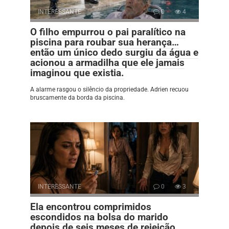
INTERESSANTE
0
4
O filho empurrou o pai paralítico na
piscina para roubar sua herança…
então um único dedo surgiu da água e
acionou a armadilha que ele jamais
imaginou que existia.
A alarme rasgou o silêncio da propriedade. Adrien recuou
bruscamente da borda da piscina.
INTERESSANTE
0
3
Ela encontrou comprimidos
escondidos na bolsa do marido
depois de seis meses de rejeição…