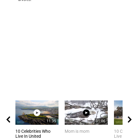
11:35
01:06
10 Celebrities Who
Mom is mom
10 Celebriti
Live In United
Live In Los 