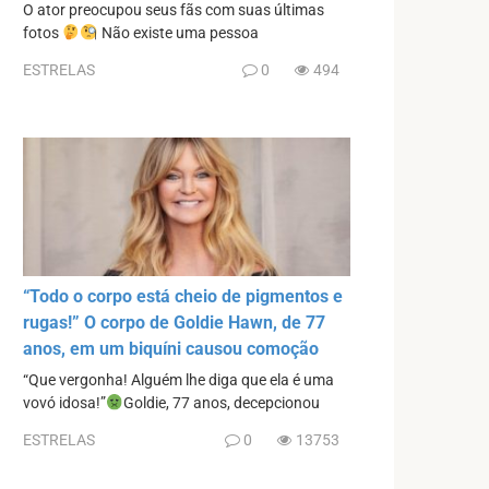
O ator preocupou seus fãs com suas últimas
fotos
Não existe uma pessoa
ESTRELAS
0
494
“Todo o corpo está cheio de pigmentos e
rugas!” O corpo de Goldie Hawn, de 77
anos, em um biquíni causou comoção
“Que vergonha! Alguém lhe diga que ela é uma
vovó idosa!”
Goldie, 77 anos, decepcionou
ESTRELAS
0
13753