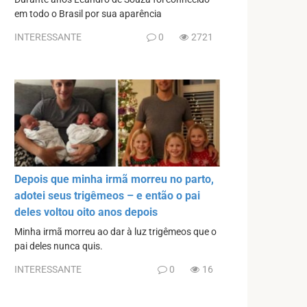
em todo o Brasil por sua aparência
INTERESSANTE
0
2721
Depois que minha irmã morreu no parto,
adotei seus trigêmeos – e então o pai
deles voltou oito anos depois
Minha irmã morreu ao dar à luz trigêmeos que o
pai deles nunca quis.
INTERESSANTE
0
16