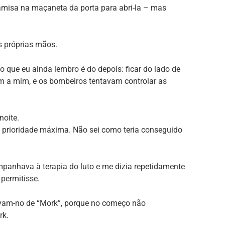
misa na maçaneta da porta para abri-la – mas
s próprias mãos.
 que eu ainda lembro é do depois: ficar do lado de
m a mim, e os bombeiros tentavam controlar as
oite.
 prioridade máxima. Não sei como teria conseguido
panhava à terapia do luto e me dizia repetidamente
permitisse.
m-no de “Mork”, porque no começo não
rk.