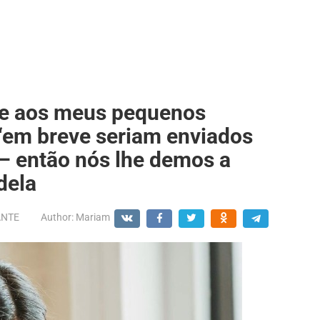
se aos meus pequenos
 “em breve seriam enviados
 – então nós lhe demos a
dela
ANTE
Author:
Mariam