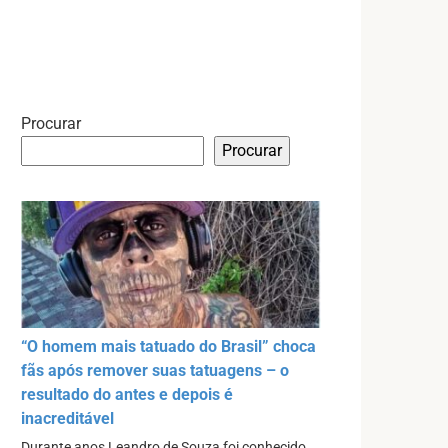
Procurar
Procurar
“O homem mais tatuado do Brasil” choca
fãs após remover suas tatuagens – o
resultado do antes e depois é
inacreditável
Durante anos Leandro de Souza foi conhecido