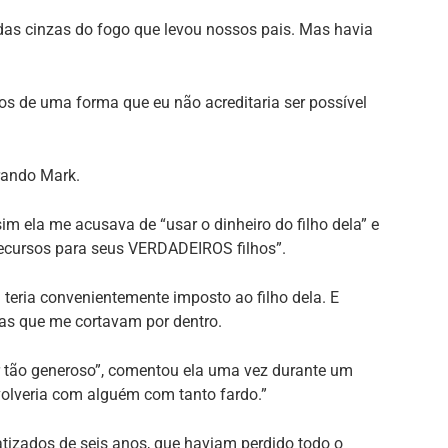
as cinzas do fogo que levou nossos pais. Mas havia
s de uma forma que eu não acreditaria ser possível
rando Mark.
im ela me acusava de “usar o dinheiro do filho dela” e
 recursos para seus VERDADEIROS filhos”.
teria convenientemente imposto ao filho dela. E
sas que me cortavam por dentro.
er tão generoso”, comentou ela uma vez durante um
volveria com alguém com tanto fardo.”
izados de seis anos, que haviam perdido todo o