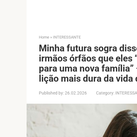
Home
»
INTERESSANTE
Minha futura sogra dis
irmãos órfãos que eles
para uma nova família”
lição mais dura da vida 
Published by:
26.02.2026
Category:
INTERESS