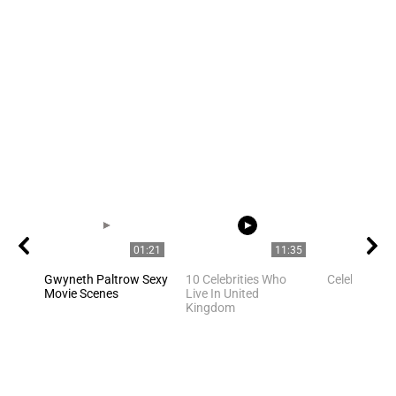
01:21
11:35
Gwyneth Paltrow Sexy
10 Celebrities Who
Celebrities
Movie Scenes
Live In United
Kingdom