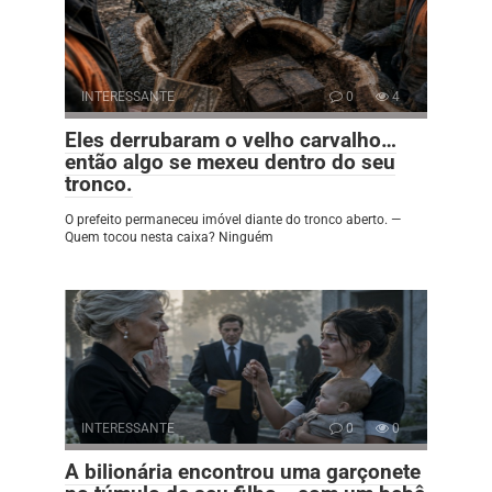
INTERESSANTE
0
4
Eles derrubaram o velho carvalho…
então algo se mexeu dentro do seu
tronco.
O prefeito permaneceu imóvel diante do tronco aberto. —
Quem tocou nesta caixa? Ninguém
INTERESSANTE
0
0
A bilionária encontrou uma garçonete