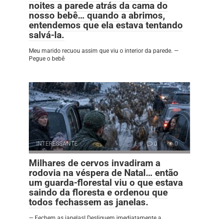
noites a parede atrás da cama do
nosso bebê… quando a abrimos,
entendemos que ela estava tentando
salvá-la.
Meu marido recuou assim que viu o interior da parede. —
Pegue o bebê
INTERESSANTE
0
0
Milhares de cervos invadiram a
rodovia na véspera de Natal… então
um guarda-florestal viu o que estava
saindo da floresta e ordenou que
todos fechassem as janelas.
— Fechem as janelas! Desliguem imediatamente a