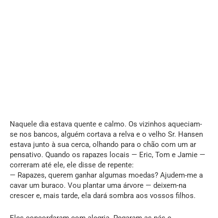
Naquele dia estava quente e calmo. Os vizinhos aqueciam-
se nos bancos, alguém cortava a relva e o velho Sr. Hansen
estava junto à sua cerca, olhando para o chão com um ar
pensativo. Quando os rapazes locais — Eric, Tom e Jamie —
correram até ele, ele disse de repente:
— Rapazes, querem ganhar algumas moedas? Ajudem-me a
cavar um buraco. Vou plantar uma árvore — deixem-na
crescer e, mais tarde, ela dará sombra aos vossos filhos.
Eles concordaram com alegria. Pegaram as pás e