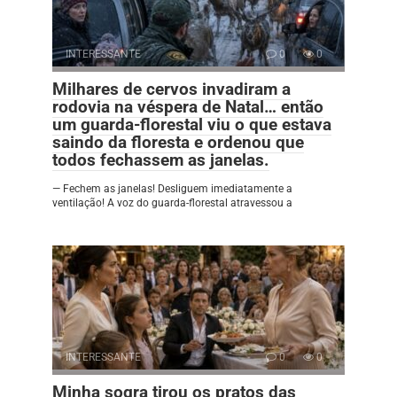
INTERESSANTE
0
0
Milhares de cervos invadiram a
rodovia na véspera de Natal… então
um guarda-florestal viu o que estava
saindo da floresta e ordenou que
todos fechassem as janelas.
— Fechem as janelas! Desliguem imediatamente a
ventilação! A voz do guarda-florestal atravessou a
INTERESSANTE
0
0
Minha sogra tirou os pratos das