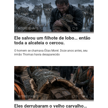
INTERESSANTE
0
8
Ele salvou um filhote de lobo… então
toda a alcateia o cercou.
O homem se chamava Élias Morel. Doze anos antes, seu
irmão Thomas havia desaparecido
INTERESSANTE
0
4
Eles derrubaram o velho carvalho…