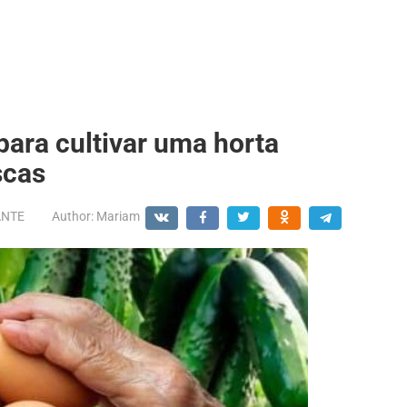
para cultivar uma horta
scas
ANTE
Author:
Mariam