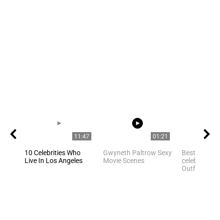
11:47
01:21
10 Celebrities Who
Gwyneth Paltrow Sexy
Best Hollyw
Live In Los Angeles
Movie Scenes
celebrities Y
Outfit Ideas