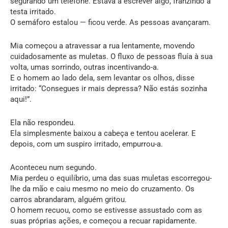
segurando um telefone. Estava a escrever algo, franzindo a
testa irritado.
O semáforo estalou — ficou verde. As pessoas avançaram.
Mia começou a atravessar a rua lentamente, movendo
cuidadosamente as muletas. O fluxo de pessoas fluía à sua
volta, umas sorrindo, outras incentivando-a.
E o homem ao lado dela, sem levantar os olhos, disse
irritado: “Consegues ir mais depressa? Não estás sozinha
aqui!”.
Ela não respondeu.
Ela simplesmente baixou a cabeça e tentou acelerar. E
depois, com um suspiro irritado, empurrou-a.
Aconteceu num segundo.
Mia perdeu o equilíbrio, uma das suas muletas escorregou-
lhe da mão e caiu mesmo no meio do cruzamento. Os
carros abrandaram, alguém gritou.
O homem recuou, como se estivesse assustado com as
suas próprias ações, e começou a recuar rapidamente.